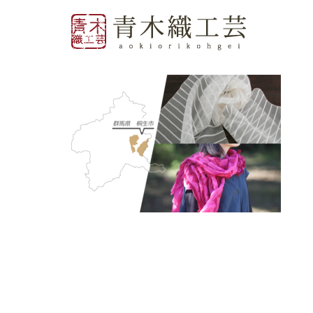
コ
ン
テ
ン
ツ
へ
ス
キ
ッ
プ