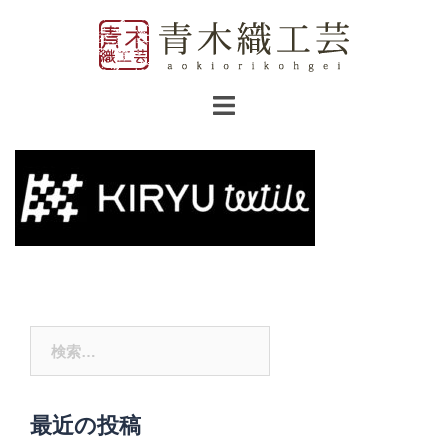
コ
ン
テ
ン
ツ
へ
ス
キ
ッ
プ
検
索:
最近の投稿